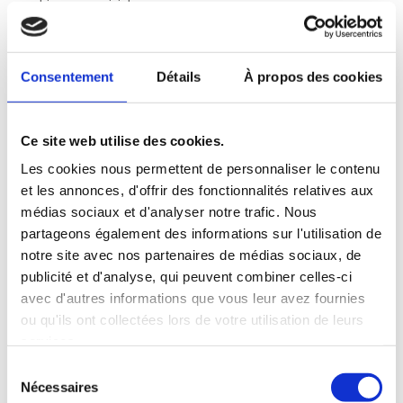
ambiance conviviale.
🥇 Le grand gagnant du concours est Tony FLOURY du centre
E. Leclerc SALOUEL.
🥈 Virginie ANSART du magasin E. Leclerc Saint Amand les
Consentement
Détails
À propos des cookies
Eaux se classe deuxième.
🥉 Virginie CAPOEN du centre E. Leclerc de BAILLEUL termine
troisième.
Félicitations également aux 10 autres candidats pour cette
magnifique journée. 👏
Ce site web utilise des cookies.
Merci aux membres de la commission RH et Adhérent(e)s
Les cookies nous permettent de personnaliser le contenu
Scapartois et aux professionnels ayant contribué à la réussite
et les annonces, d'offrir des fonctionnalités relatives aux
de ce concours régional.
médias sociaux et d'analyser notre trafic. Nous
🍀 Bonne chance à Tony, notre gagnant régional pour sa
partageons également des informations sur l'utilisation de
participation en juin prochain, lors de l’épreuve nationale
organisée par le commission VFM.
notre site avec nos partenaires de médias sociaux, de
publicité et d'analyse, qui peuvent combiner celles-ci
avec d'autres informations que vous leur avez fournies
ou qu'ils ont collectées lors de votre utilisation de leurs
services.
Sélection
Nécessaires
du